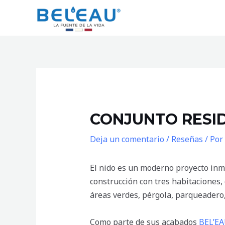
Ir
al
contenido
Navegación
de
entradas
CONJUNTO RESID
Deja un comentario
/
Reseñas
/ Por
El nido es un moderno proyecto inmo
construcción con tres habitaciones,
áreas verdes, pérgola, parqueadero
Como parte de sus acabados
BEL’E