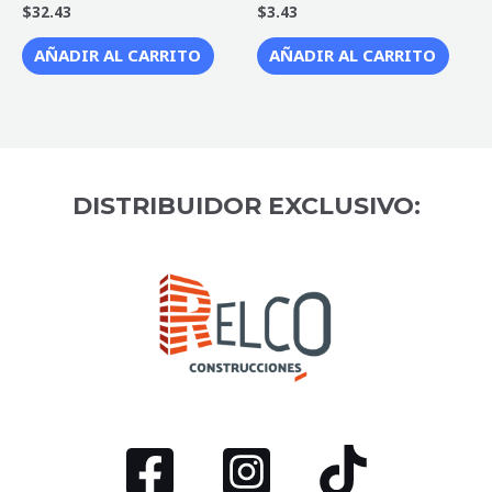
$
32.43
$
3.43
Valorado
Valorado
con
con
0
0
de
de
AÑADIR AL CARRITO
AÑADIR AL CARRITO
5
5
DISTRIBUIDOR EXCLUSIVO: