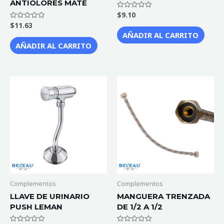
ANTIOLORES MATE
$
9.10
Valorado
con
$
11.63
Valorado
0
con
de
AÑADIR AL CARRITO
0
5
de
AÑADIR AL CARRITO
5
Complementos
Complementos
LLAVE DE URINARIO
MANGUERA TRENZADA
PUSH LEMAN
DE 1/2 A 1/2