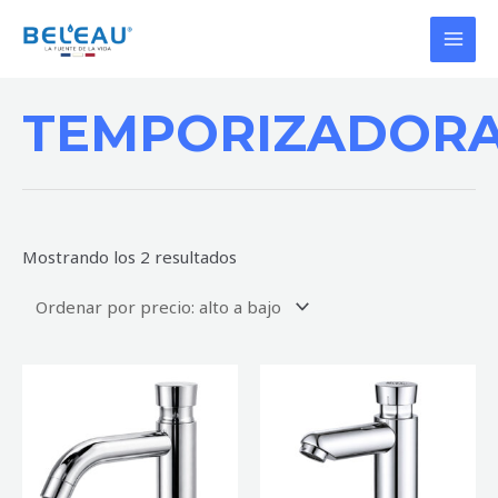
Ir
MAI
al
MEN
contenido
Ordenado
por
TEMPORIZADOR
precio:
alto
a
bajo
Mostrando los 2 resultados
LLAVE
LLAVE
TEMPORIZADORA
TEMPORIZADORA
(PUSH)
(PUSH)
CHARENTE
RANCE
cantidad
cantidad