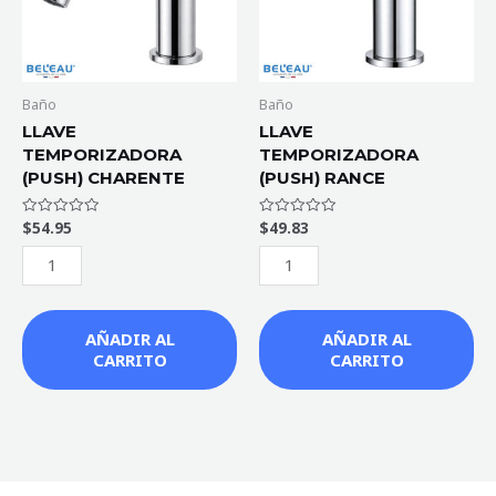
Baño
Baño
LLAVE
LLAVE
TEMPORIZADORA
TEMPORIZADORA
(PUSH) CHARENTE
(PUSH) RANCE
$
54.95
$
49.83
Valorado
Valorado
con
con
0
0
de
de
5
5
AÑADIR AL
AÑADIR AL
CARRITO
CARRITO