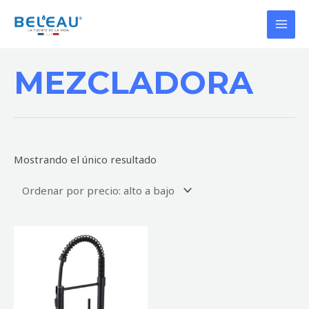
Ir
MAI
al
MEN
contenido
MEZCLADORA
Mostrando el único resultado
MEZCLADORA
DE
COCINA
VERSALLES
NEGRO