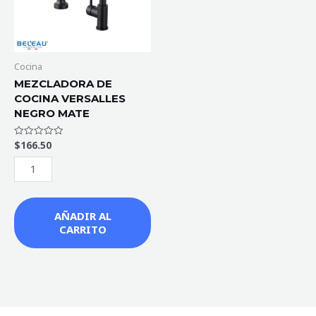
MATE
cantidad
Cocina
MEZCLADORA DE
COCINA VERSALLES
NEGRO MATE
$
166.50
Valorado
con
0
de
5
AÑADIR AL
CARRITO