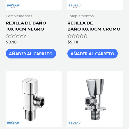
Complementos
Complementos
REJILLA DE BAÑO
REJILLA DE
10X10CM NEGRO
BAÑO10X10CM CROMO
$
9.10
$
9.10
Valorado
Valorado
con
con
0
0
de
de
AÑADIR AL CARRITO
AÑADIR AL CARRITO
5
5