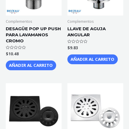
Complementos
Complementos
DESAGÜE POP UP PUSH
LLAVE DE AGUJA
PARA LAVAMANOS
ANGULAR
CROMO
$
9.83
Valorado
con
$
10.48
Valorado
0
con
de
AÑADIR AL CARRITO
0
5
de
AÑADIR AL CARRITO
5