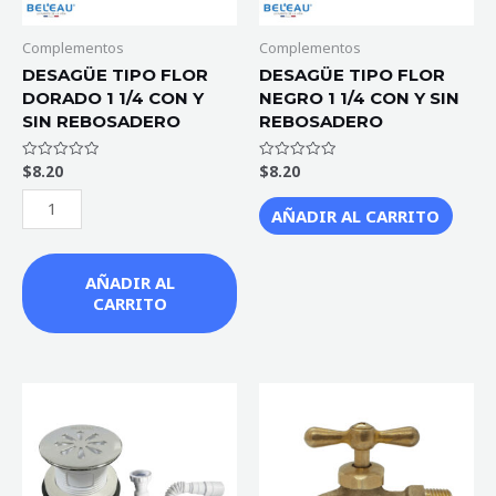
Y
SIN
Complementos
Complementos
REBOSADERO
DESAGÜE TIPO FLOR
DESAGÜE TIPO FLOR
DORADO 1 1/4 CON Y
NEGRO 1 1/4 CON Y SIN
cantidad
SIN REBOSADERO
REBOSADERO
$
8.20
$
8.20
Valorado
Valorado
con
con
0
0
de
de
AÑADIR AL CARRITO
5
5
AÑADIR AL
CARRITO