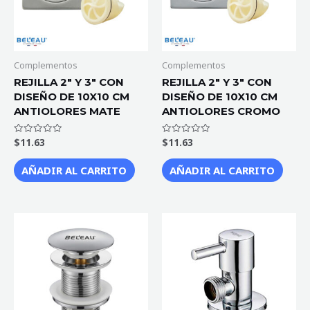
Complementos
Complementos
REJILLA 2″ Y 3″ CON
REJILLA 2″ Y 3″ CON
DISEÑO DE 10X10 CM
DISEÑO DE 10X10 CM
ANTIOLORES MATE
ANTIOLORES CROMO
$
11.63
$
11.63
Valorado
Valorado
con
con
0
0
de
de
AÑADIR AL CARRITO
AÑADIR AL CARRITO
5
5