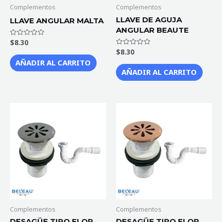
Complementos
Complementos
LLAVE DE AGUJA
LLAVE ANGULAR MALTA
ANGULAR BEAUTE
$
8.30
Valorado
con
$
8.30
Valorado
0
con
de
AÑADIR AL CARRITO
0
5
de
AÑADIR AL CARRITO
5
DESAGÜE
DESAGÜE
TIPO
TIPO
FLOR
FLOR
GUN
ROSE
METAL
GOLD
1
1
1/4
1/4
CON
CON
Y
Y
Complementos
Complementos
SIN
SIN
DESAGÜE TIPO FLOR
DESAGÜE TIPO FLOR