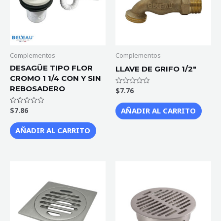
Complementos
Complementos
DESAGÜE TIPO FLOR
LLAVE DE GRIFO 1/2″
CROMO 1 1/4 CON Y SIN
REBOSADERO
$
7.76
Valorado
con
0
de
AÑADIR AL CARRITO
$
7.86
Valorado
5
con
0
de
AÑADIR AL CARRITO
5