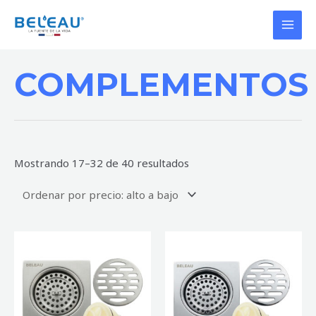
Ir
MAI
al
MEN
contenido
Ordenado
por
COMPLEMENTOS
precio:
alto
a
bajo
Mostrando 17–32 de 40 resultados