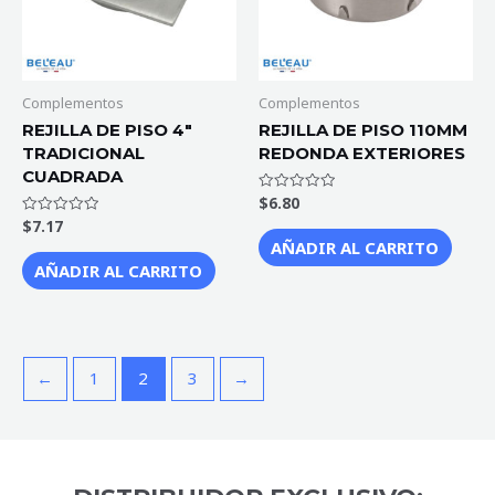
Complementos
Complementos
REJILLA DE PISO 4″
REJILLA DE PISO 110MM
TRADICIONAL
REDONDA EXTERIORES
CUADRADA
$
6.80
Valorado
con
$
7.17
Valorado
0
con
de
AÑADIR AL CARRITO
0
5
de
AÑADIR AL CARRITO
5
←
1
2
3
→