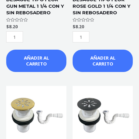
GUN METAL 1 1/4 CON Y
ROSE GOLD 1 1/4 CON Y
REBOSADERO
REBOSADERO
SIN REBOSADERO
SIN REBOSADERO
cantidad
cantidad
$
8.20
$
8.20
Valorado
Valorado
con
con
0
0
de
de
5
5
AÑADIR AL
AÑADIR AL
CARRITO
CARRITO
DESAGÜE
TIPO
FLOR
DORADO
1
1/4
CON