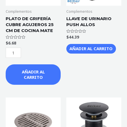
DE
COCINA
Complementos
Complementos
MATE
PLATO DE GRIFERÍA
LLAVE DE URINARIO
CUBRE AGUJEROS 25
PUSH ALLOS
cantidad
CM DE COCINA MATE
$
44.39
Valorado
con
$
6.68
Valorado
0
con
de
AÑADIR AL CARRITO
0
5
de
5
AÑADIR AL
CARRITO