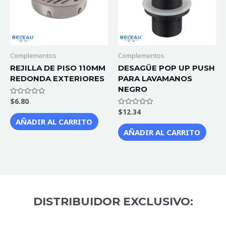
Complementos
Complementos
REJILLA DE PISO 110MM
DESAGÜE POP UP PUSH
REDONDA EXTERIORES
PARA LAVAMANOS
NEGRO
$
6.80
Valorado
con
$
12.34
Valorado
0
con
de
AÑADIR AL CARRITO
0
5
de
AÑADIR AL CARRITO
5
DISTRIBUIDOR EXCLUSIVO: