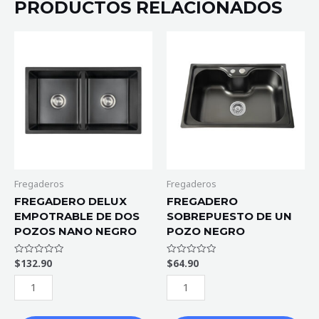
PRODUCTOS RELACIONADOS
FREGADERO
FREGADERO
DELUX
SOBREPUESTO
EMPOTRABLE
DE
DE
UN
DOS
POZO
POZOS
NEGRO
NANO
cantidad
NEGRO
cantidad
Fregaderos
Fregaderos
FREGADERO DELUX
FREGADERO
EMPOTRABLE DE DOS
SOBREPUESTO DE UN
POZOS NANO NEGRO
POZO NEGRO
$
132.90
$
64.90
Valorado
Valorado
con
con
0
0
de
de
5
5