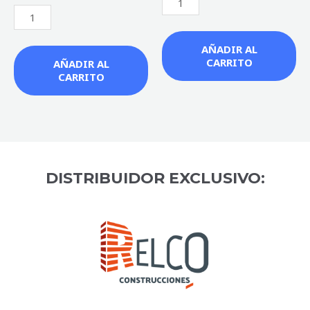
con
de
0
5
de
5
AÑADIR AL
CARRITO
AÑADIR AL
CARRITO
DISTRIBUIDOR EXCLUSIVO: