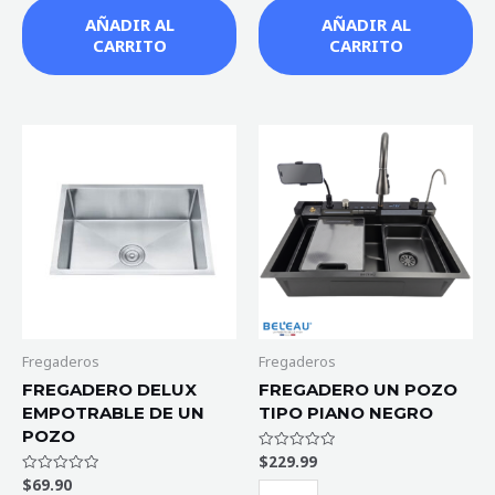
AÑADIR AL
AÑADIR AL
CARRITO
CARRITO
FREGADERO
FREGADERO
DELUX
UN
EMPOTRABLE
POZO
DE
TIPO
UN
PIANO
POZO
NEGRO
cantidad
cantidad
Fregaderos
Fregaderos
FREGADERO DELUX
FREGADERO UN POZO
EMPOTRABLE DE UN
TIPO PIANO NEGRO
POZO
$
229.99
Valorado
con
$
69.90
Valorado
0