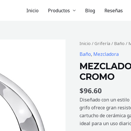
Inicio
Productos
Blog
Reseñas
MEZCLADORA
Inicio
/
Grifería
/
Baño
/ 
DE
Baño
,
Mezcladora
BAÑO
MEZCLADO
LUNA
CROMO
CROMO
cantidad
$
96.60
Diseñado con un estilo 
grifo ofrece gran resist
cartucho de cerámica g
ideal para un uso diari