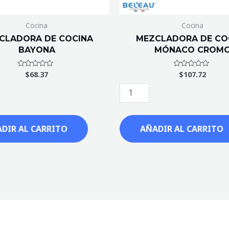
Cocina
Cocina
CLADORA DE COCINA
MEZCLADORA DE CO
BAYONA
MÓNACO CROM
$
68.37
$
107.72
Valorado
Valorado
con
con
0
0
de
de
5
5
DIR AL CARRITO
AÑADIR AL CARRITO