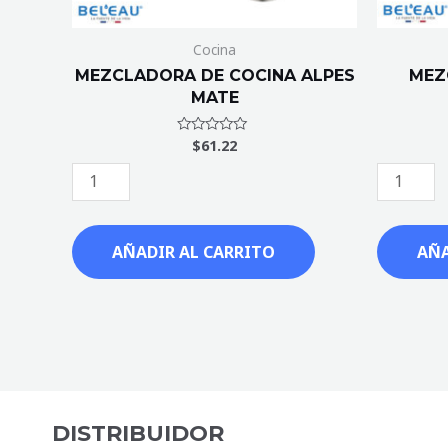
Cocina
MEZCLADORA DE COCINA ALPES
MEZ
MATE
$
61.22
Valorado
con
0
de
5
AÑADIR AL CARRITO
AÑA
DISTRIBUIDOR