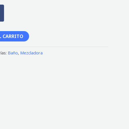
L CARRITO
ías:
Baño
,
Mezcladora