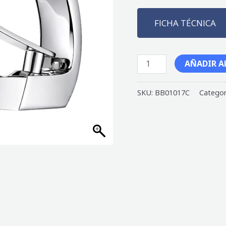
FICHA TÉCNICA
AÑADIR A
SKU:
BB01017C
Categor