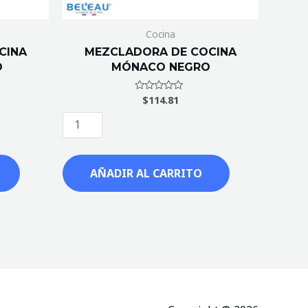
Cocina
CINA
MEZCLADORA DE COCINA
O
MÓNACO NEGRO
$
114.81
Valorado
con
0
de
5
AÑADIR AL CARRITO