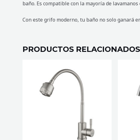
baño. Es compatible con la mayoría de lavamanos e
Con este grifo moderno, tu baño no solo ganará en 
PRODUCTOS RELACIONADOS
MEZCLADORA
MEZCLA
DE
DE
COCINA
COCINA
ALPES
BAYONA
MATE
cantidad
cantidad