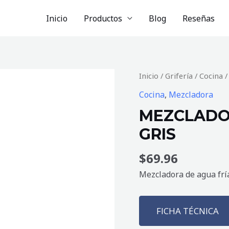
Inicio
Productos
Blog
Reseñas
MEZCLADORA
Inicio
/
Grifería
/
Cocina
/
DE
Cocina
,
Mezcladora
COCINA
MEZCLADO
SABOYA
GRIS
GRIS
cantidad
$
69.96
Mezcladora de agua fría
FICHA TÉCNICA