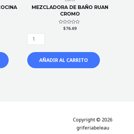
OCINA
MEZCLADORA DE BAÑO RUAN
CROMO
$
76.69
Valorado
con
0
de
5
AÑADIR AL CARRITO
Copyright © 2026
griferiabeleau