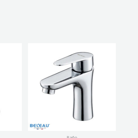
MEZCLADORA
DE
BAÑO
RUAN
CROMO
cantidad
Baño