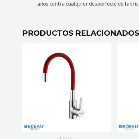
años contra cualquier desperfecto de fabric
PRODUCTOS RELACIONADOS
MEZCLADORA
MEZCLA
DE
DE
COCINA
BAÑO
SABOYA
DOBLE
ROJA
ALTURA
cantidad
RUAN
NEGRO
cantidad
Cocina