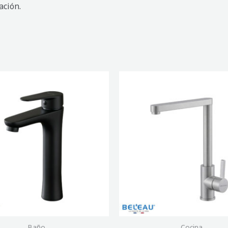
ación.
DORA
JUEGO
MONOMANDO
COCINA
SIOULE
MATE
cantidad
Baño
Cocina