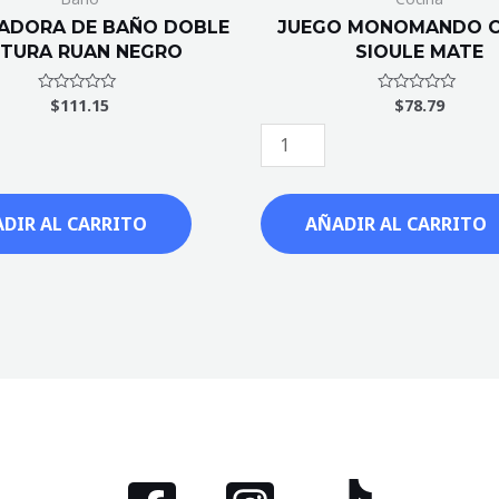
ADORA DE BAÑO DOBLE
JUEGO MONOMANDO C
LTURA RUAN NEGRO
SIOULE MATE
$
111.15
$
78.79
Valorado
Valorado
con
con
0
0
de
de
5
5
DIR AL CARRITO
AÑADIR AL CARRITO