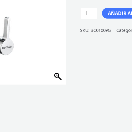
AÑADIR A
SKU:
BC01009G
Categor