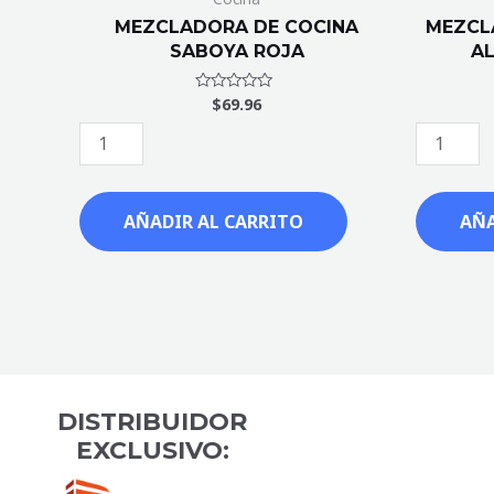
MEZCLADORA DE COCINA
MEZCL
SABOYA ROJA
A
$
69.96
Valorado
con
0
de
5
AÑADIR AL CARRITO
AÑA
DISTRIBUIDOR
EXCLUSIVO: