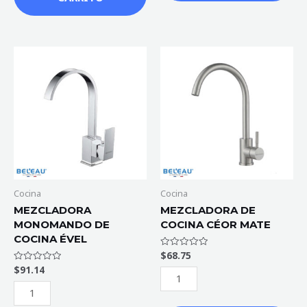
MEZCLADORA
MEZCLADORA
MONOMANDO
DE
DE
COCINA
COCINA
CÉOR
ÉVEL
MATE
cantidad
cantidad
Cocina
Cocina
MEZCLADORA
MEZCLADORA DE
MONOMANDO DE
COCINA CÉOR MATE
COCINA ÉVEL
$
68.75
Valorado
con
$
91.14
Valorado
0
con
de
0
5
de
5