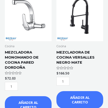
MONOMANDO
DE
DE
COCINA
COCINA
VERSALLES
PARED
NEGRO
DORDOÑA
MATE
cantidad
cantidad
Cocina
Cocina
MEZCLADORA
MEZCLADORA DE
MONOMANDO DE
COCINA VERSALLES
COCINA PARED
NEGRO MATE
DORDOÑA
$
166.50
Valorado
con
$
72.03
Valorado
0
con
de
0
5
de
5
AÑADIR AL
CARRITO
AÑADIR AL
CARRITO