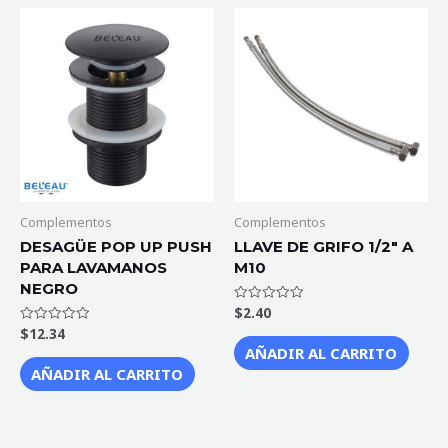
Complementos
Complementos
DESAGÜE POP UP PUSH
LLAVE DE GRIFO 1/2″ A
PARA LAVAMANOS
M10
NEGRO
$
2.40
Valorado
con
$
12.34
Valorado
0
con
de
AÑADIR AL CARRITO
0
5
de
AÑADIR AL CARRITO
5