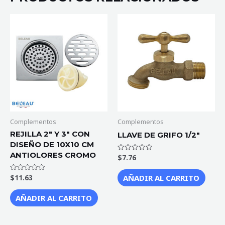
Complementos
Complementos
REJILLA 2″ Y 3″ CON
LLAVE DE GRIFO 1/2″
DISEÑO DE 10X10 CM
ANTIOLORES CROMO
$
7.76
Valorado
con
0
de
AÑADIR AL CARRITO
$
11.63
Valorado
5
con
0
de
AÑADIR AL CARRITO
5