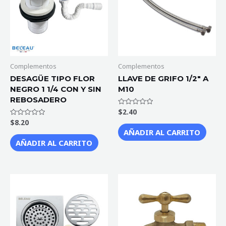
Complementos
Complementos
DESAGÜE TIPO FLOR
LLAVE DE GRIFO 1/2″ A
NEGRO 1 1/4 CON Y SIN
M10
REBOSADERO
$
2.40
Valorado
con
$
8.20
Valorado
0
con
de
AÑADIR AL CARRITO
0
5
de
AÑADIR AL CARRITO
5