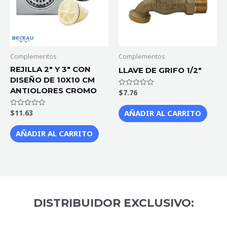
Complementos
Complementos
REJILLA 2″ Y 3″ CON
LLAVE DE GRIFO 1/2″
DISEÑO DE 10X10 CM
ANTIOLORES CROMO
$
7.76
Valorado
con
0
de
AÑADIR AL CARRITO
$
11.63
Valorado
5
con
0
de
AÑADIR AL CARRITO
5
DISTRIBUIDOR EXCLUSIVO: