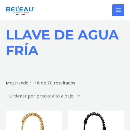
Ir
MAI
al
MEN
contenido
Ordenado
por
LLAVE DE AGUA
precio:
alto
a
bajo
FRÍA
Mostrando 1–16 de 70 resultados
LLAVE
LLAVE
DE
DE
COCINA
COCINA