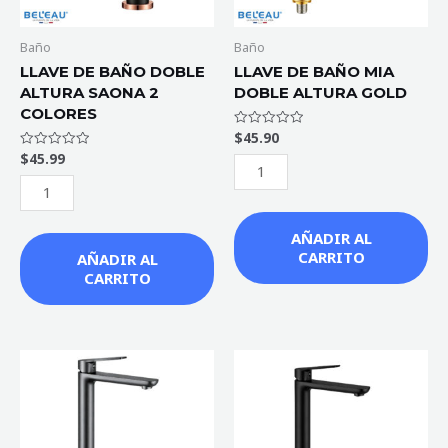
COLORES
cantidad
cantidad
Baño
Baño
LLAVE DE BAÑO DOBLE
LLAVE DE BAÑO MIA
ALTURA SAONA 2
DOBLE ALTURA GOLD
COLORES
$
45.90
Valorado
con
$
45.99
Valorado
0
con
de
0
5
de
5
AÑADIR AL
CARRITO
AÑADIR AL
CARRITO
LLAVE
LLAVE
DE
DE
BAÑO
BAÑO
DOBLE
DOBLE