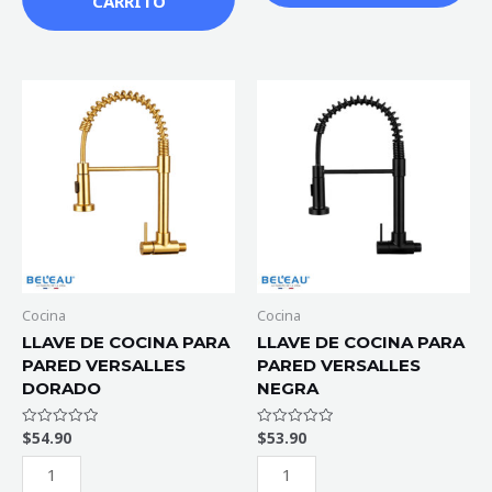
CARRITO
LLAVE
LLAVE
DE
DE
COCINA
COCINA
PARA
PARA
PARED
PARED
VERSALLES
VERSALLES
DORADO
NEGRA
cantidad
cantidad
Cocina
Cocina
LLAVE DE COCINA PARA
LLAVE DE COCINA PARA
PARED VERSALLES
PARED VERSALLES
DORADO
NEGRA
$
54.90
$
53.90
Valorado
Valorado
con
con
0
0
de
de
5
5