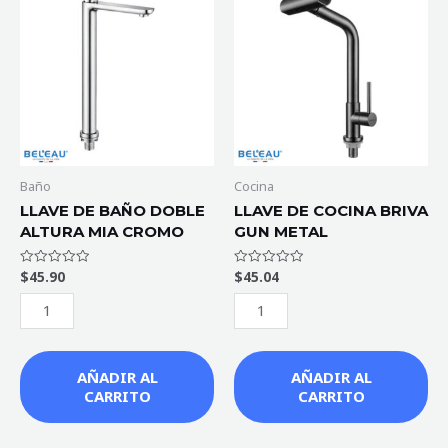
DE
DE
BAÑO
COCINA
DOBLE
BRIVA
ALTURA
GUN
MIA
METAL
CROMO
cantidad
cantidad
Baño
Cocina
LLAVE DE BAÑO DOBLE
LLAVE DE COCINA BRIVA
ALTURA MIA CROMO
GUN METAL
$
45.90
$
45.04
Valorado
Valorado
con
con
0
0
de
de
5
5
AÑADIR AL
AÑADIR AL
CARRITO
CARRITO