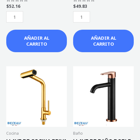
$
52.16
$
49.83
Valorado
Valorado
con
con
0
0
de
de
5
5
AÑADIR AL
AÑADIR AL
CARRITO
CARRITO
LLAVE
LLAVE
DE
DE
COCINA
BAÑO
BRIVA
DOBLE
DORADO
ALTURA
cantidad
GARONA
2
COLORES
cantidad
Cocina
Baño