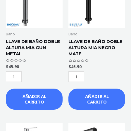
ALTURA
ALTURA
MIA
MIA
GUN
NEGRO
METAL
MATE
cantidad
cantidad
Baño
Baño
LLAVE DE BAÑO DOBLE
LLAVE DE BAÑO DOBLE
ALTURA MIA GUN
ALTURA MIA NEGRO
METAL
MATE
$
45.90
$
45.90
Valorado
Valorado
con
con
0
0
de
de
5
5
AÑADIR AL
AÑADIR AL
CARRITO
CARRITO
LLAVE
LLAVE