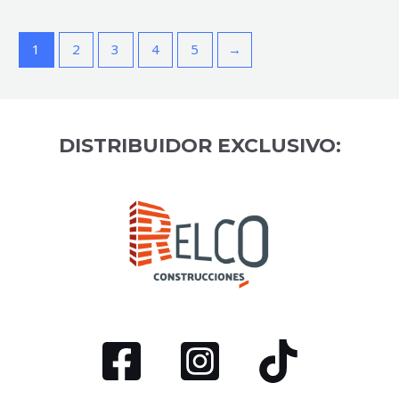
1
2
3
4
5
→
DISTRIBUIDOR EXCLUSIVO: