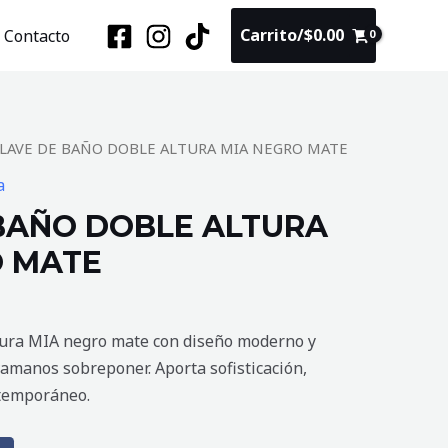
Carrito/
$
0.00
Contacto
LLAVE DE BAÑO DOBLE ALTURA MIA NEGRO MATE
a
BAÑO DOBLE ALTURA
O MATE
tura MIA negro mate con diseño moderno y
vamanos sobreponer. Aporta sofisticación,
ntemporáneo.