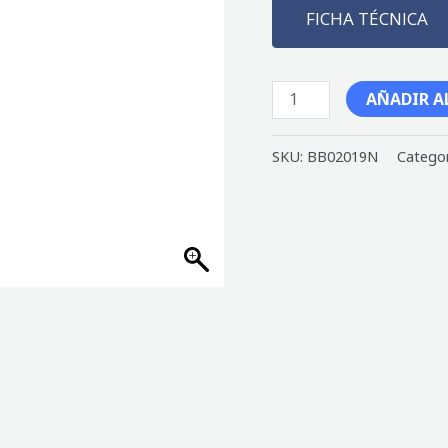
FICHA TÉCNICA
AÑADIR A
SKU:
BB02019N
Categor