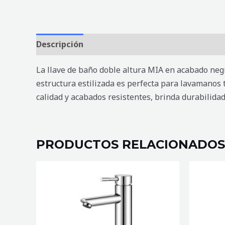
Descripción
Valoraciones (0)
La llave de baño doble altura MIA en acabado neg
estructura estilizada es perfecta para lavamanos t
calidad y acabados resistentes, brinda durabilidad
PRODUCTOS RELACIONADOS
LLAVE
LLAVE
DE
DE
BAÑO
BAÑO
DOBLE
DOBLE
ALTURA
ALTURA