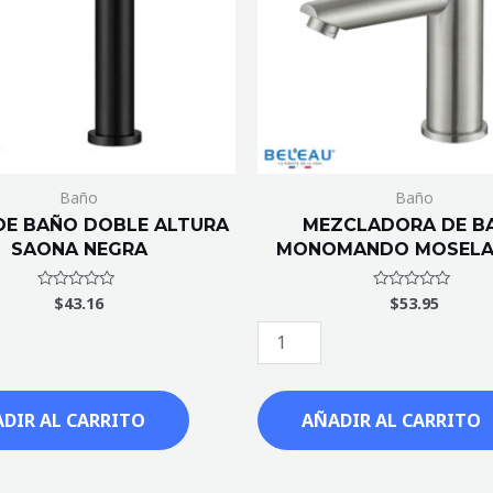
MATE
cantidad
Baño
Baño
DE BAÑO DOBLE ALTURA
MEZCLADORA DE B
SAONA NEGRA
MONOMANDO MOSELA
$
43.16
$
53.95
Valorado
Valorado
con
con
0
0
de
de
5
5
DIR AL CARRITO
AÑADIR AL CARRITO