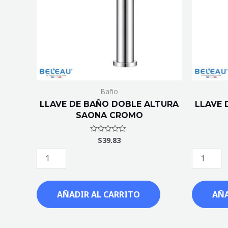
SAONA
SAONA
CROMO
NEGRA
cantidad
cantidad
Baño
LLAVE DE BAÑO DOBLE ALTURA
LLAVE 
SAONA CROMO
$
39.83
Valorado
con
0
de
5
AÑADIR AL CARRITO
AÑA