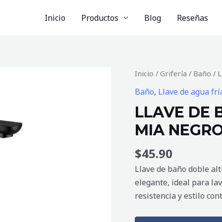
Inicio
Productos
Blog
Reseñas
LLAVE
Inicio
/
Grifería
/
Baño
/ 
DE
Baño
,
Llave de agua frí
BAÑO
LLAVE DE 
DOBLE
MIA NEGR
ALTURA
MIA
$
45.90
NEGRO
MATE
Llave de baño doble al
cantidad
elegante, ideal para la
resistencia y estilo co