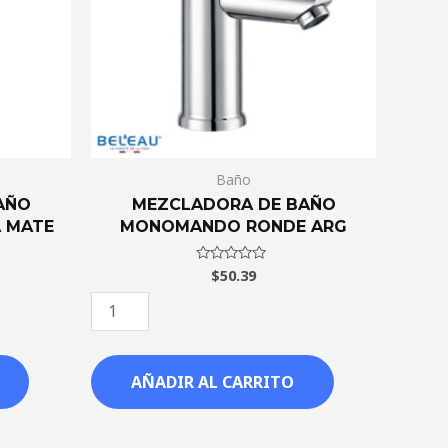
ARG
cantidad
Baño
AÑO
MEZCLADORA DE BAÑO
 MATE
MONOMANDO RONDE ARG
$
50.39
Valorado
con
0
de
5
AÑADIR AL CARRITO