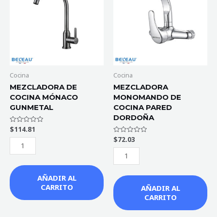
COCINA
DE
MÓNACO
COCINA
GUNMETAL
PARED
cantidad
DORDOÑA
cantidad
Cocina
Cocina
MEZCLADORA DE
MEZCLADORA
COCINA MÓNACO
MONOMANDO DE
GUNMETAL
COCINA PARED
DORDOÑA
$
114.81
Valorado
con
$
72.03
Valorado
0
con
de
0
5
de
5
AÑADIR AL
CARRITO
AÑADIR AL
CARRITO