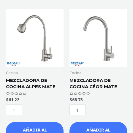
MEZCLADORA
MEZCLADORA
DE
DE
COCINA
COCINA
ALPES
CÉOR
MATE
MATE
cantidad
cantidad
Cocina
Cocina
MEZCLADORA DE
MEZCLADORA DE
COCINA ALPES MATE
COCINA CÉOR MATE
$
61.22
$
68.75
Valorado
Valorado
con
con
0
0
de
de
5
5
AÑADIR AL
AÑADIR AL