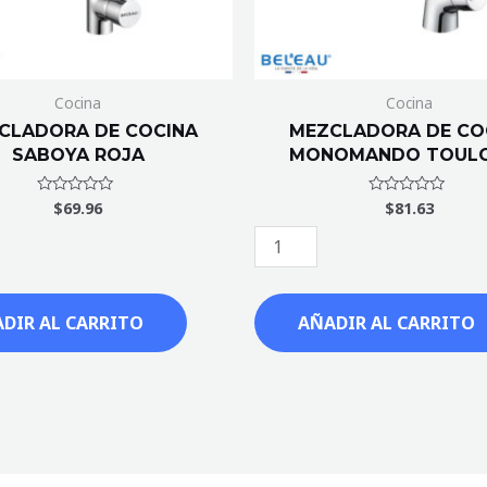
Cocina
Cocina
CLADORA DE COCINA
MEZCLADORA DE CO
SABOYA ROJA
MONOMANDO TOUL
$
69.96
$
81.63
Valorado
Valorado
con
con
0
0
de
de
5
5
DIR AL CARRITO
AÑADIR AL CARRITO