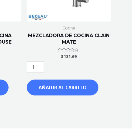
Cocina
CINA
MEZCLADORA DE COCINA CLAIN
OUSE
MATE
$
131.69
Valorado
con
0
de
5
AÑADIR AL CARRITO