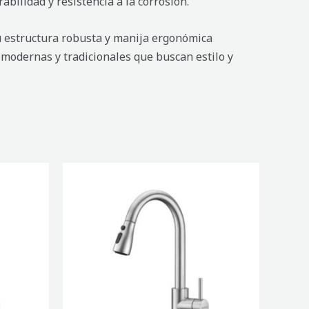
abilidad y resistencia a la corrosión.
 Su estructura robusta y manija ergonómica
s modernas y tradicionales que buscan estilo y
MEZCLADORA
DE
COCINA
CLAIN
MATE
cantidad