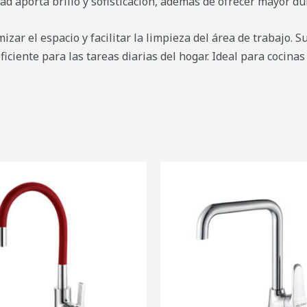
d aporta brillo y sofisticación, además de ofrecer mayor dur
zar el espacio y facilitar la limpieza del área de trabajo.
ciente para las tareas diarias del hogar. Ideal para cocina
DORA
MEZCLADORA
DE
COCINA
MONOMANDO
TOULOUSE
cantidad