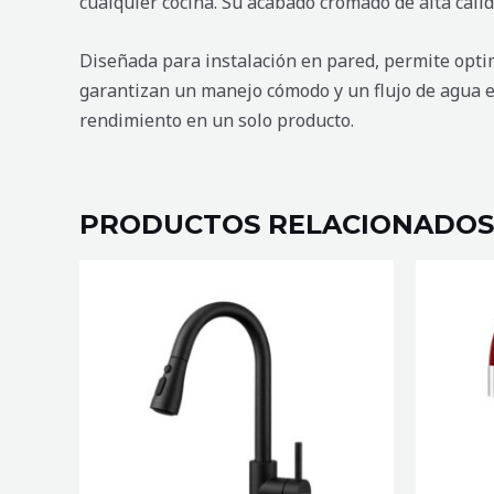
cualquier cocina. Su acabado cromado de alta calida
Diseñada para instalación en pared, permite optimi
garantizan un manejo cómodo y un flujo de agua efi
rendimiento en un solo producto.
PRODUCTOS RELACIONADOS
MEZCLADORA
MEZCLA
DE
DE
COCINA
COCINA
CLAIN
SABOYA
NEGRO
ROJA
cantidad
cantidad