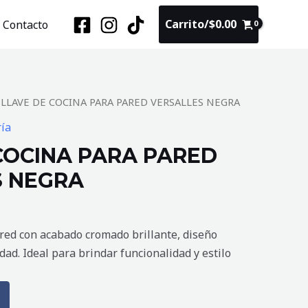
Carrito/
$
0.00
Contacto
 LLAVE DE COCINA PARA PARED VERSALLES NEGRA
ría
COCINA PARA PARED
S NEGRA
ared con acabado cromado brillante, diseño
dad. Ideal para brindar funcionalidad y estilo