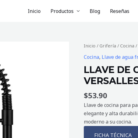
Inicio
Productos
Blog
Reseñas
LLAVE
Inicio
/
Grifería
/
Cocina
/
DE
Cocina
,
Llave de agua f
COCINA
LLAVE DE 
PARA
VERSALLE
PARED
VERSALLES
$
53.90
NEGRA
cantidad
Llave de cocina para p
elegante y alta durabili
moderno a su cocina.
FICHA TÉCNICA