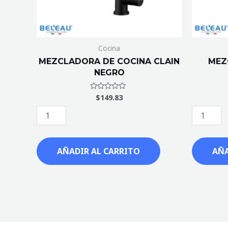
Cocina
MEZCLADORA DE COCINA CLAIN
MEZ
NEGRO
$
149.83
Valorado
con
0
de
5
AÑADIR AL CARRITO
AÑA