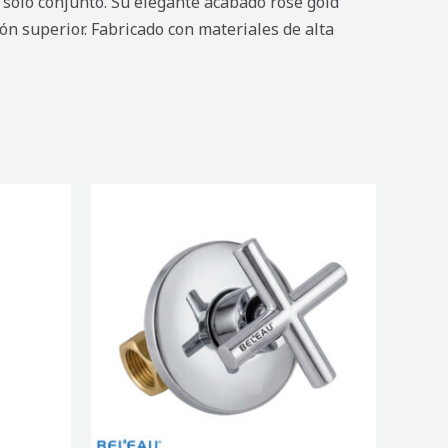
solo conjunto. Su elegante acabado rose gold
ión superior. Fabricado con materiales de alta
LLAVE
DE
DUCHA
RODANO
cantidad