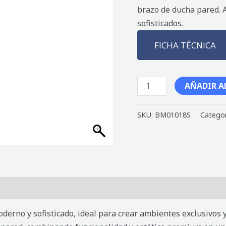
brazo de ducha pared. 
ROSE
sofisticados.
GOLD
cantidad
FICHA TÉCNICA
AÑADIR A
SKU:
BM01018S
Catego
derno y sofisticado, ideal para crear ambientes exclusivos