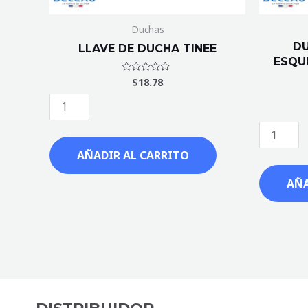
Duchas
D
LLAVE DE DUCHA TINEE
ESQU
$
18.78
Valorado
con
0
de
5
AÑADIR AL CARRITO
AÑA