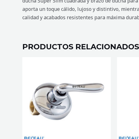
ducha Super Slim cuadrada y brazo de ducha para 
aporta un toque cálido, lujoso y distintivo, mientr
calidad y acabados resistentes para máxima durab
PRODUCTOS RELACIONADOS
LLAVE
DUCHA
DE
MONOM
DUCHA
ESQUELE
TINEE
CON
cantidad
REGADER
CARREÉ
CAEN
cantidad