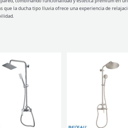
pared, combinando funcionalidad y estética premium en un 
as que la ducha tipo lluvia ofrece una experiencia de relajac
ilidad.
DUCHA
ANDO
MONOMANDO
TO
ESQUELETO
CON
A
REGADERA
RONDE
MATE
cantidad