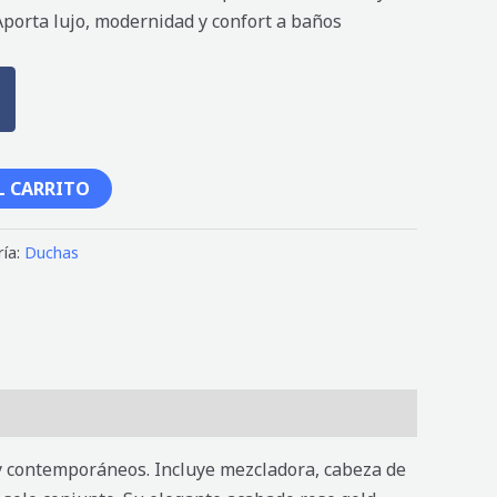
Aporta lujo, modernidad y confort a baños
L CARRITO
ría:
Duchas
 y contemporáneos. Incluye mezcladora, cabeza de