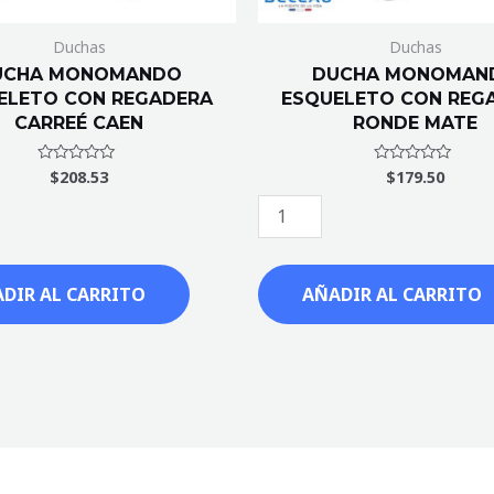
Duchas
Duchas
UCHA MONOMANDO
DUCHA MONOMAN
ELETO CON REGADERA
ESQUELETO CON REG
CARREÉ CAEN
RONDE MATE
$
208.53
$
179.50
Valorado
Valorado
con
con
0
0
de
de
5
5
DIR AL CARRITO
AÑADIR AL CARRITO