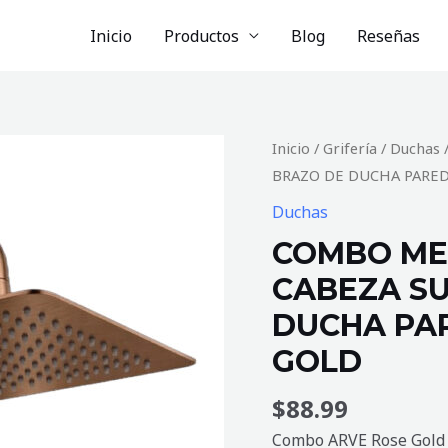
Inicio
Productos
Blog
Reseñas
COMBO
Inicio
/
Grifería
/
Duchas
MEZCLADORA
BRAZO DE DUCHA PARED
ARVE,
Duchas
CABEZA
COMBO ME
SUPER
CABEZA SU
SLIM
Y
DUCHA PA
BRAZO
GOLD
DE
DUCHA
$
88.99
PARED
Combo ARVE Rose Gold 
(CUADRADA)