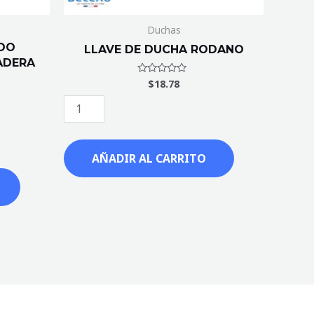
Duchas
DO
LLAVE DE DUCHA RODANO
ADERA
$
18.78
Valorado
con
0
de
5
AÑADIR AL CARRITO