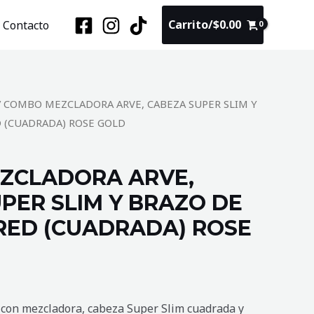
Carrito/
$
0.00
Contacto
/ COMBO MEZCLADORA ARVE, CABEZA SUPER SLIM Y
 (CUADRADA) ROSE GOLD
ZCLADORA ARVE,
PER SLIM Y BRAZO DE
RED (CUADRADA) ROSE
con mezcladora, cabeza Super Slim cuadrada y