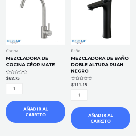
COCINA
BAÑO
CÉOR
DOBLE
MATE
ALTURA
cantidad
RUAN
NEGRO
cantidad
Cocina
Baño
MEZCLADORA DE
MEZCLADORA DE BAÑO
COCINA CÉOR MATE
DOBLE ALTURA RUAN
NEGRO
$
68.75
Valorado
con
$
111.15
Valorado
0
con
de
0
5
de
5
AÑADIR AL
CARRITO
AÑADIR AL
CARRITO