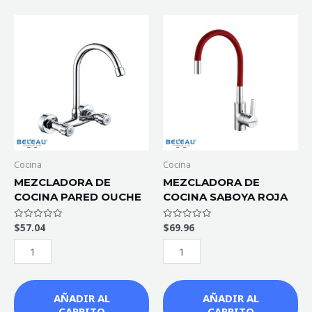
MEZCLADORA
MEZCLADORA
DE
DE
COCINA
COCINA
PARED
SABOYA
OUCHE
ROJA
cantidad
cantidad
Cocina
Cocina
MEZCLADORA DE
MEZCLADORA DE
COCINA PARED OUCHE
COCINA SABOYA ROJA
$
57.04
$
69.96
Valorado
Valorado
con
con
0
0
de
de
5
5
AÑADIR AL
AÑADIR AL
CARRITO
CARRITO