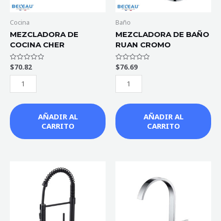
Cocina
Baño
MEZCLADORA DE
MEZCLADORA DE BAÑO
COCINA CHER
RUAN CROMO
$
70.82
$
76.69
Valorado
Valorado
con
con
0
0
de
de
5
5
AÑADIR AL
AÑADIR AL
CARRITO
CARRITO
MEZCLADORA
MEZCLADORA
DE
MONOMANDO
COCINA
DE
VERSALLES
COCINA
NEGRO
ÉVEL