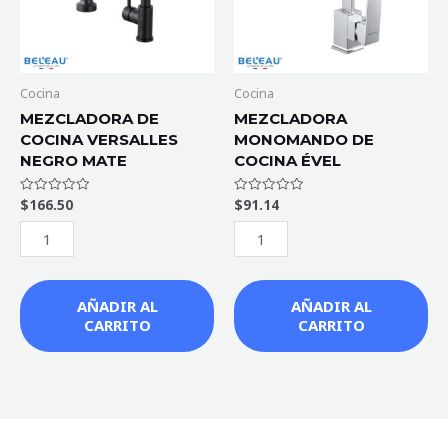
MATE
cantidad
cantidad
Cocina
Cocina
MEZCLADORA DE
MEZCLADORA
COCINA VERSALLES
MONOMANDO DE
NEGRO MATE
COCINA ÉVEL
$
166.50
$
91.14
Valorado
Valorado
con
con
0
0
de
de
5
5
AÑADIR AL
AÑADIR AL
CARRITO
CARRITO