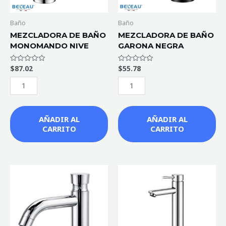
Baño
Baño
MEZCLADORA DE BAÑO
MEZCLADORA DE BAÑO
MONOMANDO NIVE
GARONA NEGRA
$
87.02
$
55.78
Valorado
Valorado
con
con
0
0
de
de
5
5
AÑADIR AL
AÑADIR AL
CARRITO
CARRITO
LLAVE
LLAVE
TEMPORIZADORA
DE
(PUSH)
BAÑO
CHARENTE
DOBLE
cantidad
ALTURA