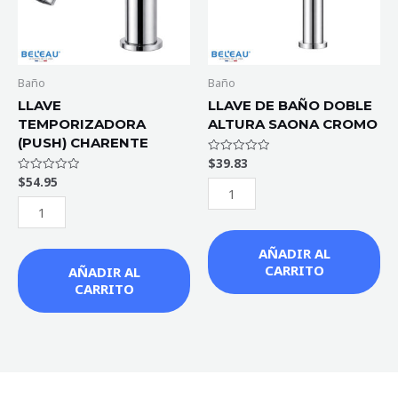
SAONA
CROMO
cantidad
Baño
Baño
LLAVE
LLAVE DE BAÑO DOBLE
TEMPORIZADORA
ALTURA SAONA CROMO
(PUSH) CHARENTE
$
39.83
Valorado
con
$
54.95
Valorado
0
con
de
0
5
de
5
AÑADIR AL
CARRITO
AÑADIR AL
CARRITO