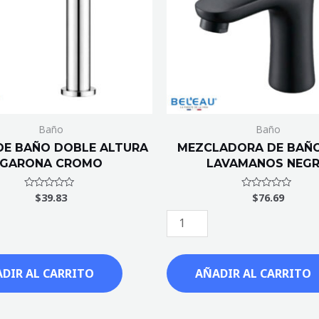
NEGRO
cantidad
Baño
Baño
DE BAÑO DOBLE ALTURA
MEZCLADORA DE BAÑ
GARONA CROMO
LAVAMANOS NEG
$
39.83
$
76.69
Valorado
Valorado
con
con
0
0
de
de
5
5
DIR AL CARRITO
AÑADIR AL CARRITO