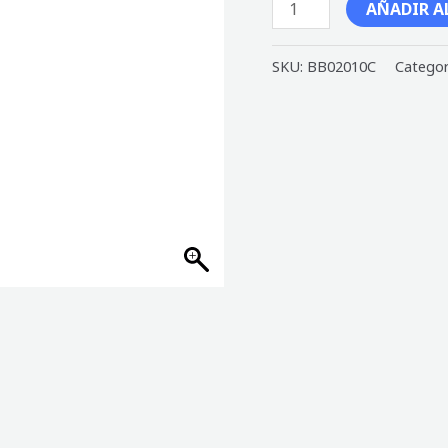
AÑADIR A
SKU:
BB02010C
Categor