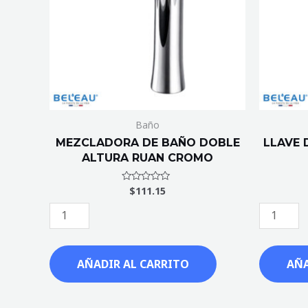
RUAN
GARONA
CROMO
CROMO
cantidad
cantidad
Baño
MEZCLADORA DE BAÑO DOBLE
LLAVE 
ALTURA RUAN CROMO
$
111.15
Valorado
con
0
de
5
AÑADIR AL CARRITO
AÑA