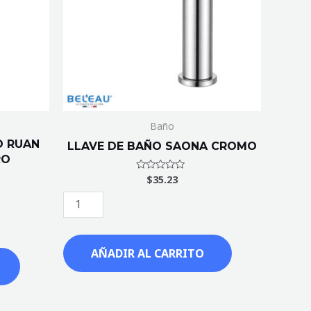
cantidad
Baño
O RUAN
LLAVE DE BAÑO SAONA CROMO
RO
$
35.23
Valorado
con
0
de
5
AÑADIR AL CARRITO