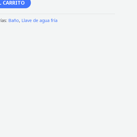
L CARRITO
ías:
Baño
,
Llave de agua fría