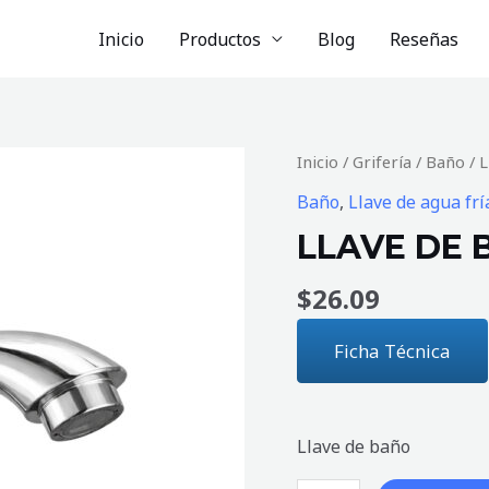
Inicio
Productos
Blog
Reseñas
LLAVE
Inicio
/
Grifería
/
Baño
/ 
DE
Baño
,
Llave de agua frí
BAÑO
LLAVE DE 
SCARPE
cantidad
$
26.09
Ficha Técnica
Llave de baño