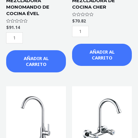
MEZCLADORA
MEZCLADORA DE
MONOMANDO DE
COCINA CHER
COCINA ÉVEL
$
70.82
Valorado
con
$
91.14
Valorado
0
con
de
0
5
de
5
AÑADIR AL
CARRITO
AÑADIR AL
CARRITO
MEZCLADORA
MEZCLADORA
DE
DE
COCINA
COCINA
MÓNACO
PARED
CROMO
OUCHE
cantidad
cantidad