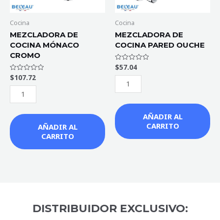
Cocina
Cocina
MEZCLADORA DE
MEZCLADORA DE
COCINA MÓNACO
COCINA PARED OUCHE
CROMO
$
57.04
Valorado
con
$
107.72
Valorado
0
con
de
0
5
de
5
AÑADIR AL
CARRITO
AÑADIR AL
CARRITO
DISTRIBUIDOR EXCLUSIVO: