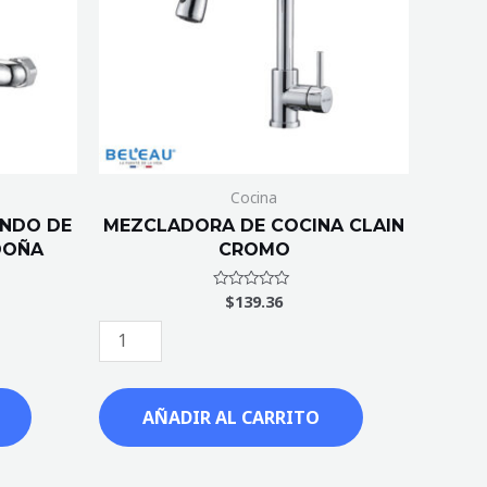
cantidad
Cocina
NDO DE
MEZCLADORA DE COCINA CLAIN
DOÑA
CROMO
$
139.36
Valorado
con
0
de
5
AÑADIR AL CARRITO