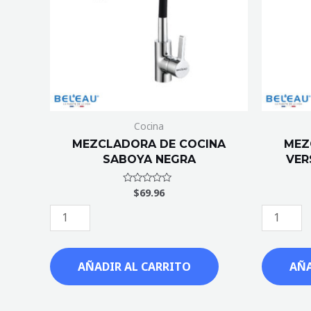
cantidad
MATE
cantidad
Cocina
MEZCLADORA DE COCINA
MEZ
SABOYA NEGRA
VER
$
69.96
Valorado
con
0
de
5
AÑADIR AL CARRITO
AÑA