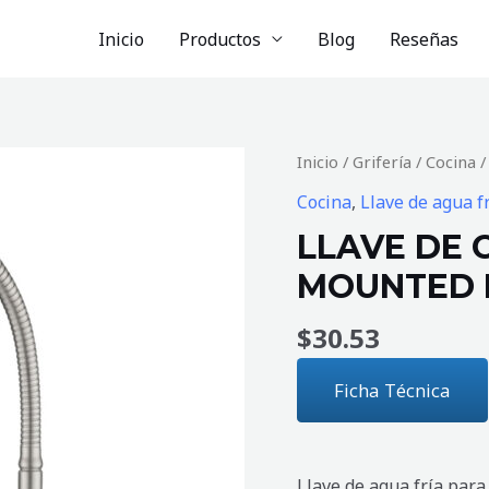
Inicio
Productos
Blog
Reseñas
LLAVE
Inicio
/
Grifería
/
Cocina
/
DE
Cocina
,
Llave de agua f
COCINA
LLAVE DE 
PISO
MOUNTED 
DECK
MOUNTED
$
30.53
MATE
cantidad
Ficha Técnica
Llave de agua fría para