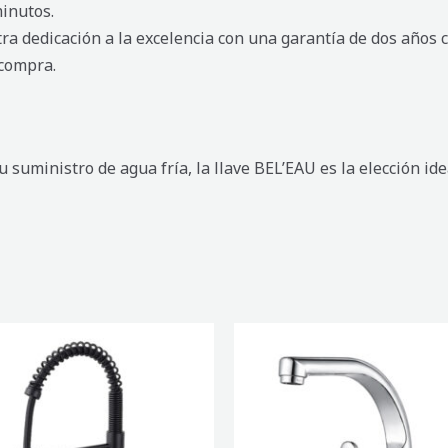
minutos.
a dedicación a la excelencia con una garantía de dos años c
 compra.
 suministro de agua fría, la llave BEL’EAU es la elección ide
DORA
MEZCLADORA
MONOMANDO
DE
ES
COCINA
PARED