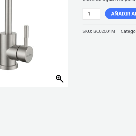
AÑADIR A
SKU:
BC02001M
Catego