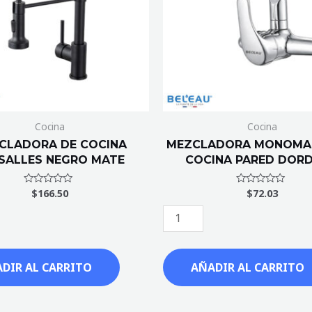
DORDOÑA
cantidad
Cocina
Cocina
CLADORA DE COCINA
MEZCLADORA MONOMA
SALLES NEGRO MATE
COCINA PARED DOR
$
166.50
$
72.03
Valorado
Valorado
con
con
0
0
de
de
5
5
DIR AL CARRITO
AÑADIR AL CARRITO