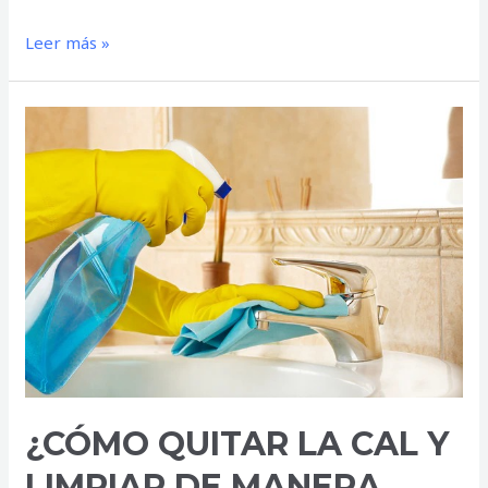
Leer más »
¿CÓMO
QUITAR
LA
CAL
Y
LIMPIAR
DE
MANERA
CORRECTA
TU
GRIFERÍA?
¿CÓMO QUITAR LA CAL Y
LIMPIAR DE MANERA